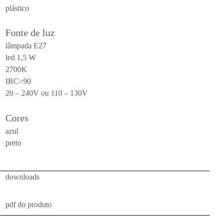
plástico
teto
todos
Fonte de luz
lâmpada E27
uso
led 1,5 W
externo
2700K
mesa
IRC>90
20 – 240V ou 110 – 130V
parede
pendente
Cores
piso
azul
preto
portátil
teto
downloads
todos
luminárias
pdf do produto
técnicas