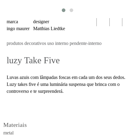
serien
oty
light
marca
designer
bomma
ingo maurer
Matthias Liedtke
foscarini
produtos decorativos uso interno pendente-interno
produtos
luzy Take Five
luminárias
decorativas
uso
Luvas azuis com lâmpadas foscas em cada um dos seus dedos.
interno
Luzy takes five é uma luminária suspensa que brinca com o
mesa
controverso e te surpreenderá.
parede
pendente
piso
Materiais
portátil
metal