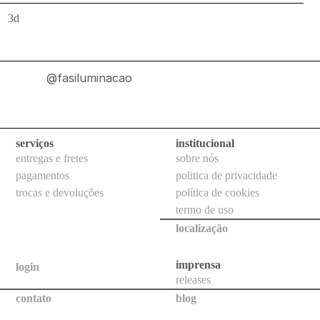
uso
3d
interno
balizadores
de
@fasiluminacao
parede
balizadores
de
serviços
institucional
piso
entregas e fretes
sobre nós
embutidos
pagamentos
politica de privacidade
trocas e devoluções
política de cookies
de
termo de uso
teto
localização
projetores
sistemas
imprensa
login
releases
todos
contato
blog