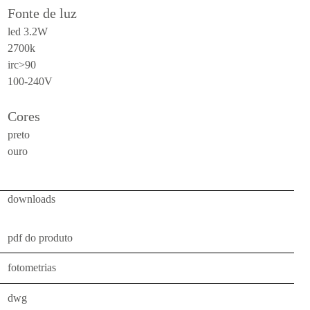
Fonte de luz
teto
led 3.2W
todos
2700k
irc>90
uso
100-240V
externo
mesa
Cores
parede
preto
ouro
pendente
piso
downloads
portátil
teto
pdf do produto
todos
fotometrias
luminárias
dwg
técnicas