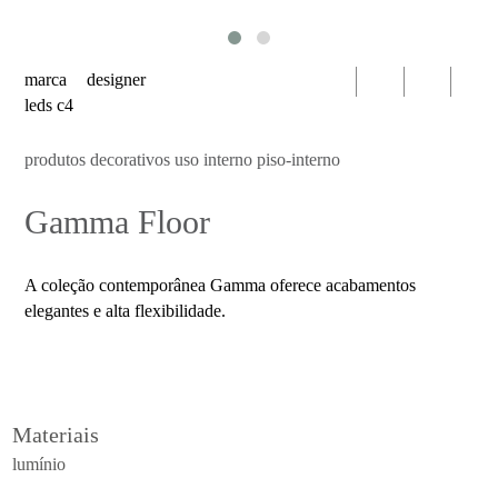
serien
oty
light
marca
designer
bomma
leds c4
foscarini
produtos decorativos uso interno piso-interno
produtos
Gamma Floor
luminárias
decorativas
uso
A coleção contemporânea Gamma oferece acabamentos
interno
elegantes e alta flexibilidade.
mesa
parede
pendente
Materiais
piso
lumínio
portátil