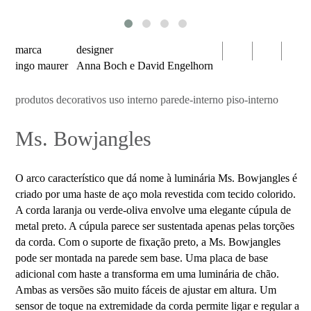
serien
oty
light
marca
designer
bomma
ingo maurer
Anna Boch e David Engelhorn
foscarini
produtos decorativos uso interno parede-interno piso-interno
produtos
Ms. Bowjangles
luminárias
decorativas
uso
O arco característico que dá nome à luminária Ms. Bowjangles é
interno
criado por uma haste de aço mola revestida com tecido colorido.
mesa
A corda laranja ou verde-oliva envolve uma elegante cúpula de
metal preto. A cúpula parece ser sustentada apenas pelas torções
parede
da corda. Com o suporte de fixação preto, a Ms. Bowjangles
pendente
pode ser montada na parede sem base. Uma placa de base
adicional com haste a transforma em uma luminária de chão.
piso
Ambas as versões são muito fáceis de ajustar em altura. Um
portátil
sensor de toque na extremidade da corda permite ligar e regular a