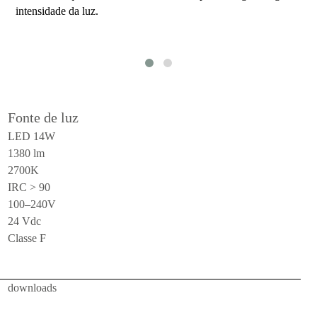
intensidade da luz.
teto
todos
uso
externo
mesa
Fonte de luz
parede
LED 14W
1380 lm
pendente
2700K
piso
IRC > 90
100–240V
portátil
24 Vdc
teto
Classe F
todos
downloads
luminárias
técnicas