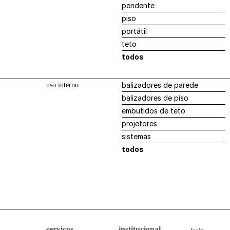
pendente
postes
piso
projetores
portátil
todos
teto
todos
balizadores de parede
uso interno
balizadores de piso
embutidos de teto
projetores
sistemas
todos
serviços
institucional
login