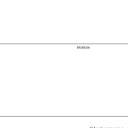
sistemas
todos
lancamentos
diversos
técnicos