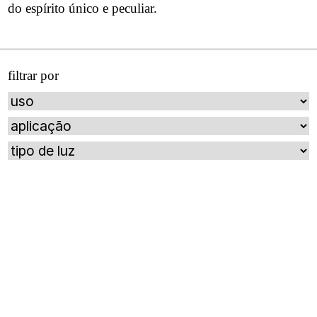
serien
do espírito único e peculiar.
oty
light
bomma
filtrar por
foscarini
produtos
luminárias
decorativas
uso
interno
mesa
parede
pendente
piso
portátil