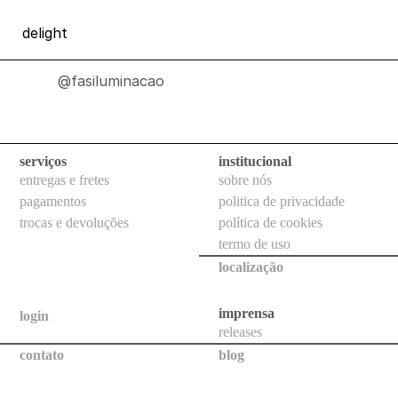
teto
delight
todos
@fasiluminacao
uso
externo
mesa
serviços
institucional
parede
entregas e fretes
sobre nós
pendente
pagamentos
politica de privacidade
trocas e devoluções
política de cookies
piso
termo de uso
portátil
localização
teto
imprensa
login
todos
releases
contato
blog
luminárias
técnicas