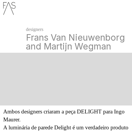
marcas
designers
ingo
Frans Van Nieuwenborg
maurer
and Martijn Wegman
davide
groppi
santa
&
cole
classicon
leds
Ambos designers criaram a peça DELIGHT para Ingo
c4
Maurer.
next
A luminária de parede Delight é um verdadeiro produto