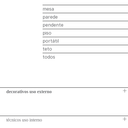
teto
mesa
todos
parede
pendente
uso
piso
externo
portátil
mesa
teto
parede
todos
pendente
piso
portátil
decorativos uso externo
teto
todos
luminárias
técnicos uso interno
técnicas