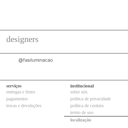
uso
externo
balizadores
de
parede
designers
balizadores
de
piso
@fasiluminacao
embutidos
de
teto
serviços
institucional
postes
entregas e fretes
sobre nós
balizadores
pagamentos
politica de privacidade
trocas e devoluções
política de cookies
postes
termo de uso
projetores
localização
todos